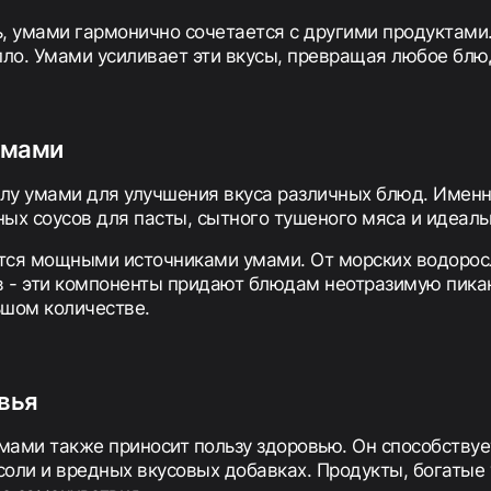
, умами гармонично сочетается с другими продуктами.
епло. Умами усиливает эти вкусы, превращая любое бл
умами
илу умами для улучшения вкуса различных блюд. Именн
ых соусов для пасты, сытного тушеного мяса и идеал
ся мощными источниками умами. От морских водоросл
- эти компоненты придают блюдам неотразимую пикан
ьшом количестве.
вья
умами также приносит пользу здоровью. Он способству
соли и вредных вкусовых добавках. Продукты, богатые