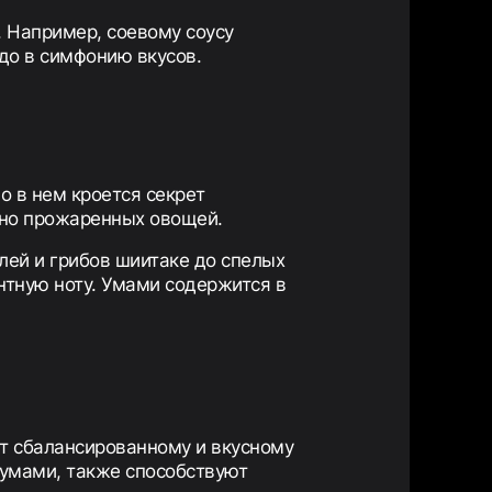
 Например, соевому соусу
юдо в симфонию вкусов.
о в нем кроется секрет
ьно прожаренных овощей.
ей и грибов шиитаке до спелых
тную ноту. Умами содержится в
ет сбалансированному и вкусному
 умами, также способствуют