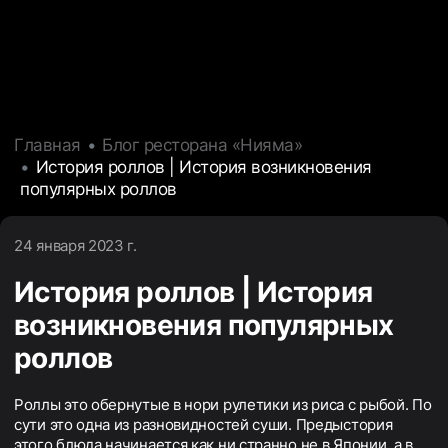
Главная
Блог ресторана «Нияма»
История роллов | История возникновения
популярных роллов
24 января 2023 г.
История роллов | История
возникновения популярных
роллов
Роллы это обернутые в нори рулетики из риса с рыбой. По
сути это одна из разновидностей суши. Предыстория
этого блюда начинается как ни странно не в Японии, а в