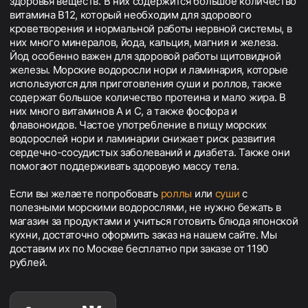
здоровья веществ. В них содержится большое количество
витамина В12, который необходим для здорового
кроветворения и нормальной работы нервной системы, в
них много минералов, йода, кальция, магния и железа.
Йод особенно важен для здоровой работы щитовидной
железы. Морские водоросли нори и ламинария, которые
используются для приготовления суши и роллов, также
содержат большое количество протеина и мало жира. В
них много витаминов А и С, а также фосфора и
флавоноидов. Частое употребление в пищу морских
водорослей нори и ламинарии снижает риск развития
сердечно-сосудистых заболеваний и диабета. Также они
помогают поддерживать здоровую массу тела.
Если вы желаете попробовать
роллы
или
суши
с
полезными морскими водорослями, не нужно бежать в
магазин за продуктами и учиться готовить блюда японской
кухни, достаточно оформить заказ на нашем сайте. Мы
доставим их по Москве бесплатно при заказе от 1190
рублей.