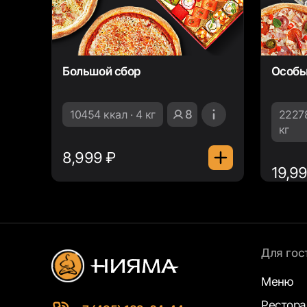
Большой сбор
Особы
10454 ккал · 4 кг
8
22278
кг
8,999 ₽
19,9
Для гос
Меню
Рестор