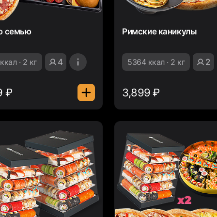
ю семью
Римские каникулы
ккал · 2 кг
4
5364 ккал · 2 кг
2
9 ₽
3,899 ₽