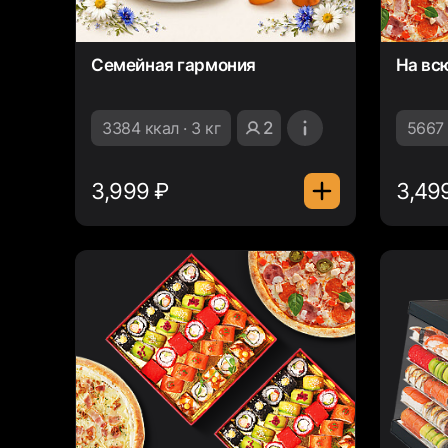
Семейная гармония
На вс
3384 ккал · 3 кг
2
5667 
3,999 ₽
3,49