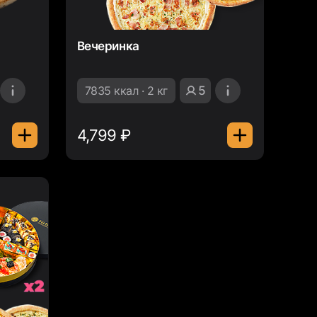
Вечеринка
7835 ккал · 2 кг
5
4,799 ₽