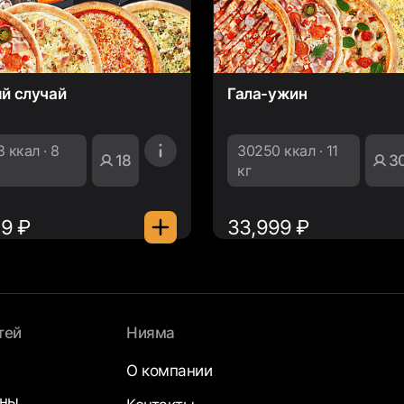
й случай
Гала-ужин
 ккал · 8
30250 ккал · 11
18
3
кг
99 ₽
33,999 ₽
тей
Нияма
О компании
аны