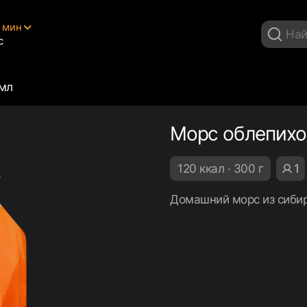
5 мин
с
мл
Морс облепихо
120 ккал · 300 г
1
Домашний морс из сибир