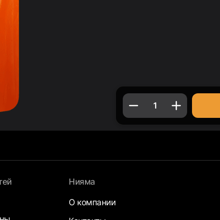
1
тей
Нияма
О компании
аны