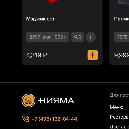
Мэджик сет
Преми
2697 ккал · 995 г
3
7678 
4,319 ₽
9,99
Для гос
Меню
Рестор
+7 (495) 132-04-44
Доставк