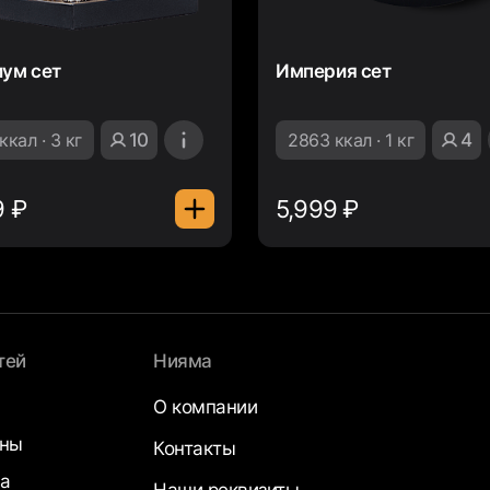
ум сет
Империя сет
ккал · 3 кг
10
2863 ккал · 1 кг
4
9 ₽
5,999 ₽
тей
Нияма
О компании
аны
Контакты
а