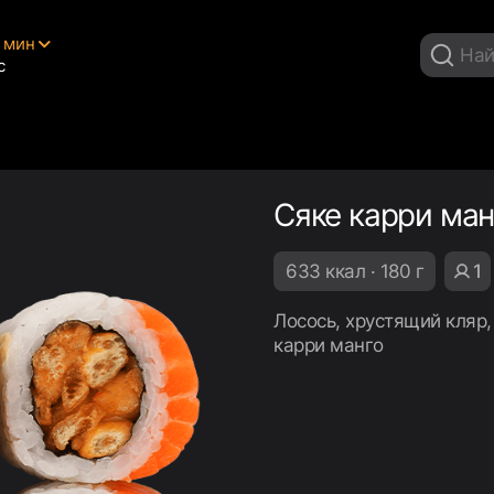
5 мин
с
Сяке карри ман
633 ккал · 180 г
1
Лосось, хрустящий кляр,
карри манго