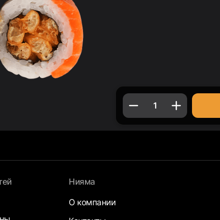
1
тей
Нияма
О компании
аны