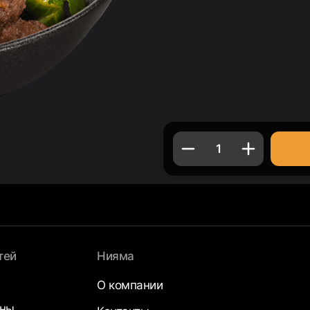
1
тей
Нияма
О компании
аны