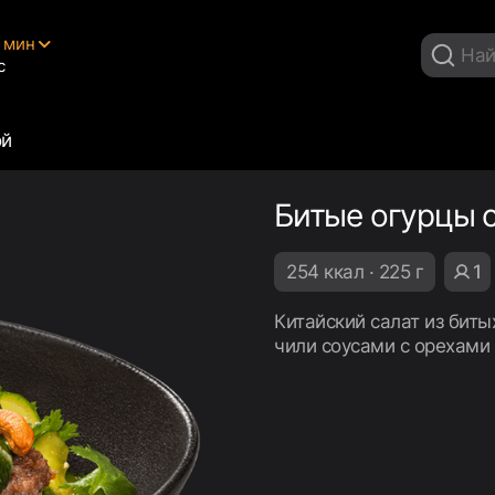
5 мин
с
ой
Битые огурцы 
254 ккал · 225 г
1
Китайский салат из биты
чили соусами с орехами