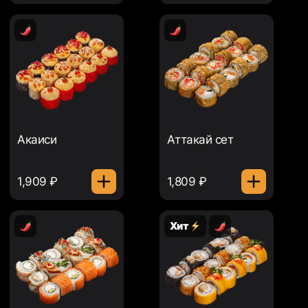
Акаиси
Аттакай сет
1,909 ₽
1,809 ₽
Хит