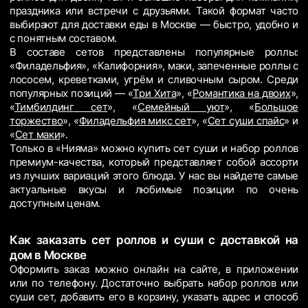
праздника или встречи с друзьями. Такой формат часто
выбирают для доставки еды в Москве — быстро, удобно и
с понятным составом.
В составе сетов представлены популярные роллы:
«Филадельфия», «Калифорния», маки, запеченные роллы с
лососем, креветками, угрём и сливочным сыром. Среди
популярных позиций — «
Три Хита
», «
Романтика на двоих
»,
«
Тимбилдинг сет
», «
Семейный уют
», «
Большое
торжество
», «
Филадельфия микс сет
», «
Сет суши спайс
» и
«
Сет маки
».
Только в «Нияма» можно купить сет суши и набор роллов
премиум-качества, который представляет собой ассорти
из лучших вариаций этого блюда. У нас вы найдете самые
актуальные вкусы и любимые позиции по очень
доступным ценам.
Как заказать сет роллов и суши с доставкой на
дом в Москве
Оформить заказ можно онлайн на сайте, в приложении
или по телефону. Достаточно выбрать набор роллов или
суши сет, добавить его в корзину, указать адрес и способ