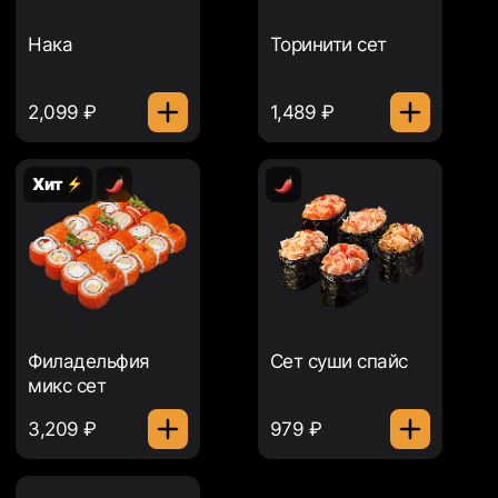
Нака
Торинити сет
2,099 ₽
1,489 ₽
Хит
Филадельфия
Сет суши спайс
микс сет
3,209 ₽
979 ₽