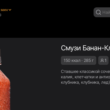
5 мин
с
Смузи Банан-К
150 ккал · 285 г
1
Ставшее классикой соче
калия, клетчатки и анти
клубника, клубника, лед)