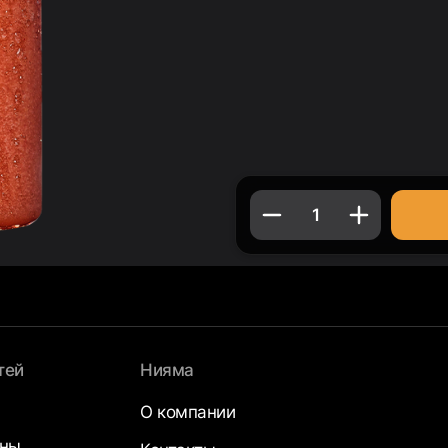
1
тей
Нияма
О компании
аны