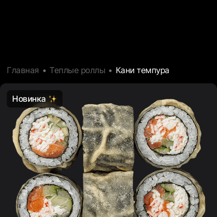
Главная
Теплые роллы
Кани темпура
Новинка