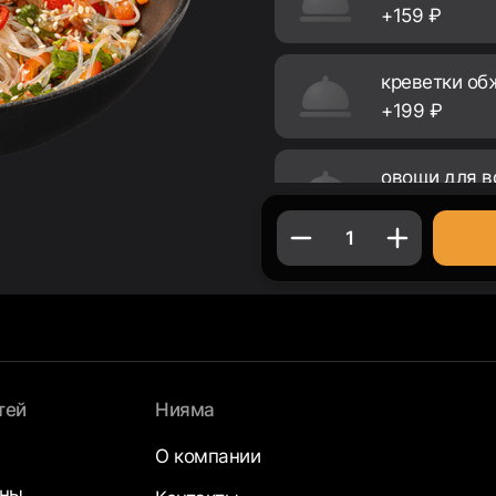
+159 ₽
креветки об
+199 ₽
овощи для в
+79 ₽
1
бекон 30 г
+159 ₽
тей
Нияма
О компании
аны