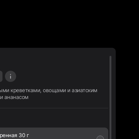
1
ыми креветками, овощами и азиатским
 и ананасом
ренная 30 г