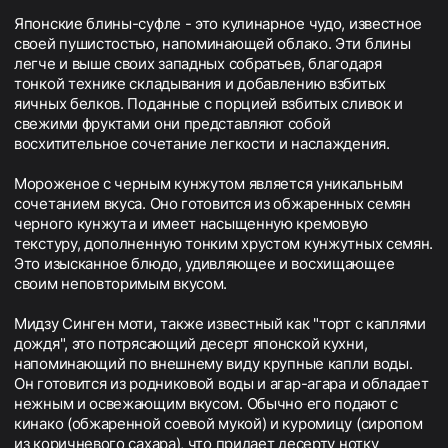
Японские блины-суфле - это кулинарное чудо, известное
своей пушистостью, напоминающей облако. Эти блины
легче и выше своих западных собратьев, благодаря
тонкой технике складывания и добавлению взбитых
яичных белков. Поданные с порцией взбитых сливок и
свежими фруктами они представляют собой
восхитительное сочетание легкости и наслаждения.
Мороженое с черным кунжутом является уникальным
сочетанием вкуса. Оно готовится из обжаренных семян
черного кунжута и имеет насыщенную кремовую
текстуру, дополненную тонким хрустом кунжутных семян.
Это изысканное блюдо, удивляющее и восхищающее
своим неповторимым вкусом.
Мидзу Синген моти, также известный как "торт с каплями
дождя", это потрясающий десерт японской кухни,
напоминающий по внешнему виду крупные капли воды.
Он готовится из родниковой воды и агар-агара и обладает
нежным и освежающим вкусом. Обычно его подают с
кинако (обжаренной соевой мукой) и куромицу (сиропом
из коричневого сахара), что придает десерту нотку