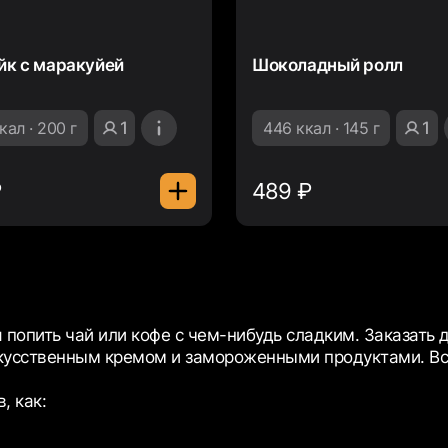
йк с маракуйей
Шоколадный ролл
кал · 200 г
1
446 ккал · 145 г
1
₽
489 ₽
 попить чай или кофе с чем-нибудь сладким. Заказать 
скусственным кремом и замороженными продуктами. Вс
, как: