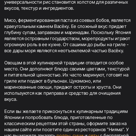
универсальности рис становится холстом для различных
вкусов, текстур и ингредиентов.
Мисо, ферментированная паста из соевых бобов, является
краеугольным камнем Васёку. Ее сложный вкус придает
глубину супам, заправкам и маринадам. Поскольку Япония
является островным государством, морепродукты играют
огромную роль в ее кухне. От сашими до рыбы на гриле -
все дары моря являются неотъемлемой частью Васёку.
Овощам в этой кулинарной традиции отводится особое
место. Они дополняют блюдо своими цветами, текстурой
и питательной ценностью. Их часто маринуют, готовят на
гриле или подают в бульонах. Цукэмоно, или
маринованные овощи, придают остроты и хруста. Они
используются как приправа и средство для очищения
вкуса.
Если вы желаете прикоснуться к кулинарным традициям
Японии и попробовать блюда, приготовленные по
классическим рецептам этой страны, оформите заказ на
нашем сайте или посетите один из ресторанов “Нияма”. У
нас вы можете заказать
роллы
,
суши
и
сеты
с бесплатной