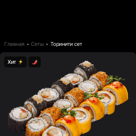
Главная
Сеты
Торинити сет
Хит