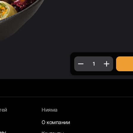
1
тей
Нияма
О компании
аны