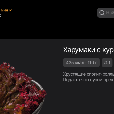
5 мин
с
Харумаки с ку
435 ккал · 110 г
1
Хрустящие спринг-роллы
Подаются с соусом орех